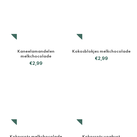
Kaneelamandelen
Kokosblokjes melkchocolade
melkchocolade
€
2,99
€
2,99
Kokosrots melkchocolade
Kokosrots yoghurt